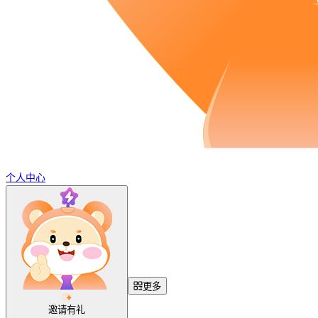
个人中心
更多
邀请有礼