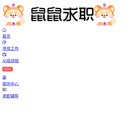
首页
寻找工作
AI自动投
简历中心
求职辅导