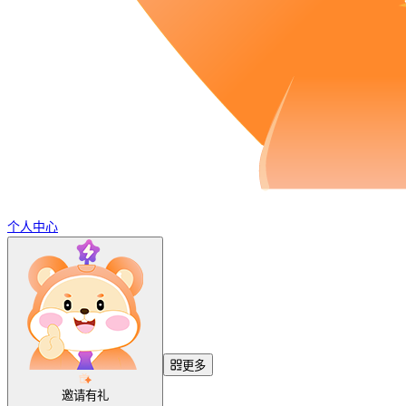
个人中心
更多
邀请有礼