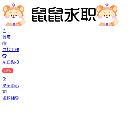
首页
寻找工作
AI自动投
简历中心
求职辅导