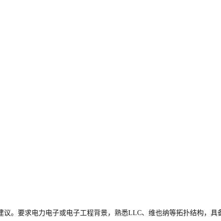
建议。要求电力电子或电子工程背景，熟悉LLC、维也纳等拓扑结构，具