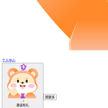
个人中心
更多
邀请有礼