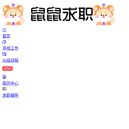
首页
寻找工作
AI自动投
简历中心
求职辅导