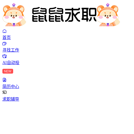
首页
寻找工作
AI自动投
简历中心
求职辅导