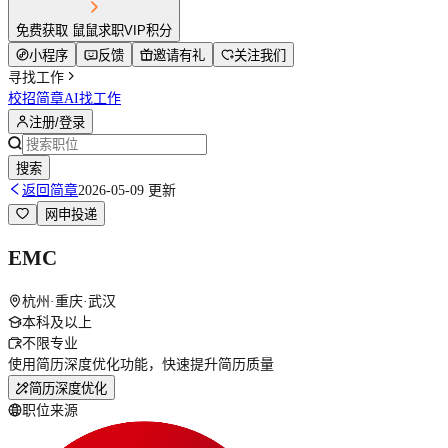
免费获取 鼠鼠求职VIP积分
小程序
反馈
邀请有礼
关注我们
寻找工作
校招简章
AI找工作
注册/登录
搜索
返回简章
2026-05-09 更新
网申投递
EMC
杭州·重庆·武汉
本科及以上
不限专业
使用简历深度优化功能，快速提升简历质量
简历深度优化
职位来源