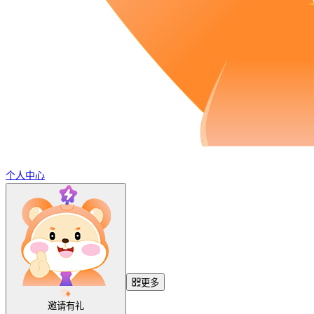
个人中心
更多
邀请有礼