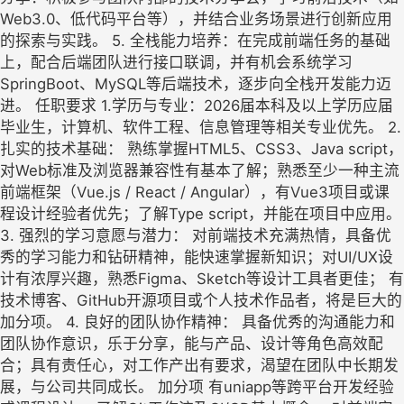
Web3.0、低代码平台等），并结合业务场景进行创新应用
的探索与实践。 5. 全栈能力培养：在完成前端任务的基础
上，配合后端团队进行接口联调，并有机会系统学习
SpringBoot、MySQL等后端技术，逐步向全栈开发能力迈
进。 任职要求 1.学历与专业：2026届本科及以上学历应届
毕业生，计算机、软件工程、信息管理等相关专业优先。 2.
扎实的技术基础： 熟练掌握HTML5、CSS3、Java script，
对Web标准及浏览器兼容性有基本了解；熟悉至少一种主流
前端框架（Vue.js / React / Angular），有Vue3项目或课
程设计经验者优先；了解Type script，并能在项目中应用。
3. 强烈的学习意愿与潜力： 对前端技术充满热情，具备优
秀的学习能力和钻研精神，能快速掌握新知识；对UI/UX设
计有浓厚兴趣，熟悉Figma、Sketch等设计工具者更佳； 有
技术博客、GitHub开源项目或个人技术作品者，将是巨大的
加分项。 4. 良好的团队协作精神： 具备优秀的沟通能力和
团队协作意识，乐于分享，能与产品、设计等角色高效配
合；具有责任心，对工作产出有要求，渴望在团队中长期发
展，与公司共同成长。 加分项 有uniapp等跨平台开发经验