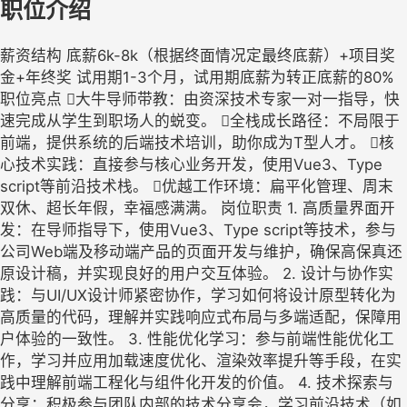
职位介绍
薪资结构 底薪6k-8k（根据终面情况定最终底薪）+项目奖
金+年终奖 试用期1-3个月，试用期底薪为转正底薪的80%
职位亮点 大牛导师带教：由资深技术专家一对一指导，快
速完成从学生到职场人的蜕变。 全栈成长路径：不局限于
前端，提供系统的后端技术培训，助你成为T型人才。 核
心技术实践：直接参与核心业务开发，使用Vue3、Type
script等前沿技术栈。 优越工作环境：扁平化管理、周末
双休、超长年假，幸福感满满。 岗位职责 1. 高质量界面开
发：在导师指导下，使用Vue3、Type script等技术，参与
公司Web端及移动端产品的页面开发与维护，确保高保真还
原设计稿，并实现良好的用户交互体验。 2. 设计与协作实
践：与UI/UX设计师紧密协作，学习如何将设计原型转化为
高质量的代码，理解并实践响应式布局与多端适配，保障用
户体验的一致性。 3. 性能优化学习：参与前端性能优化工
作，学习并应用加载速度优化、渲染效率提升等手段，在实
践中理解前端工程化与组件化开发的价值。 4. 技术探索与
分享：积极参与团队内部的技术分享会，学习前沿技术（如