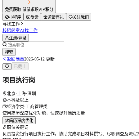
免费获取 鼠鼠求职VIP积分
小程序
反馈
邀请有礼
关注我们
寻找工作
校招简章
AI找工作
注册/登录
搜索
返回简章
2026-05-12 更新
已截止
项目执行岗
北京·上海·深圳
本科及以上
经济学类·工商管理类
使用简历深度优化功能，快速提升简历质量
简历深度优化
职位关键词
负责投资银行项目执行工作，协助完成项目材料撰写、尽职调查及流程