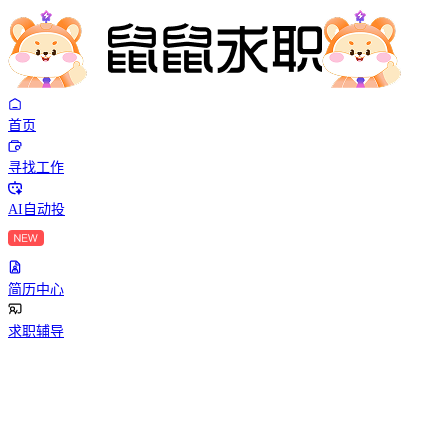
首页
寻找工作
AI自动投
简历中心
求职辅导