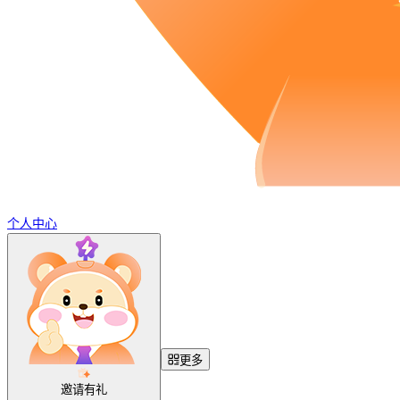
个人中心
更多
邀请有礼