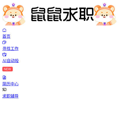
首页
寻找工作
AI自动投
简历中心
求职辅导