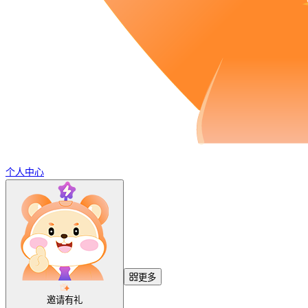
个人中心
更多
邀请有礼