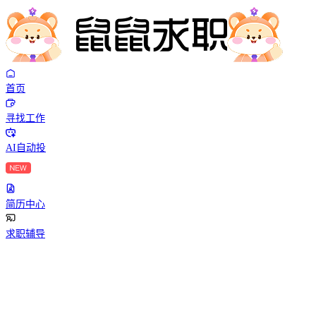
首页
寻找工作
AI自动投
简历中心
求职辅导