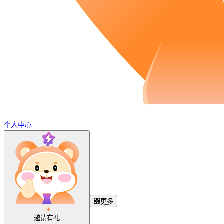
个人中心
更多
邀请有礼