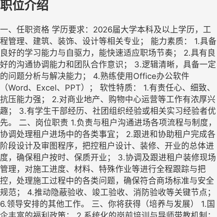
职位介绍
一、任职资格 学历要求：2026届大学本科及以上学历，工
程管理、建筑、装饰、设计等相关专业； 能力素质： 1.具备
良好的学习能力与自驱力，能快速适应职场节奏； 2.具有良
好的沟通协调能力和团队合作意识； 3.逻辑清晰，具备一定
的问题分析与解决能力； 4.熟练使用Office办公软件
（Word、Excel、PPT）； 软性特质： 1.有责任心、细致、
抗压能力强； 2.对商业地产、购物中心运营等工作有浓厚兴
趣； 3.有学生干部经历、社团组织经验或相关实习经验者优
先。 二、岗位职责 1.负责与租户沟通进场各项流程与制度，
协调处理租户进场中的各类事宜； 2.跟进和协助租户完成各
阶段设计及审图程序，把控租户设计、装修、开业的总体进
度，确保租户按时、保质开业； 3.协调及跟进租户装修现场
管理，对施工进度、材料、特殊作业等进行全程跟踪与把
控，处理施工过程中的各类问题，确保符合商场标准与安全
规范； 4.推动隐蔽验收、竣工验收、消防验收等关键节点；
6.领导安排的其他工作。 三、你将获得（培养与发展） 1.国
企丰富的福利政策； 2.系统化的岗前培训与导师带教机制；