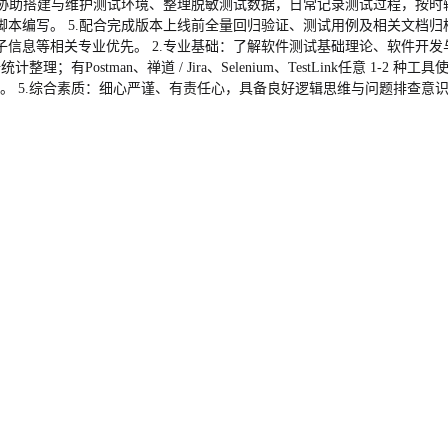
.协助搭建与维护测试环境、整理脱敏测试数据，日常记录测试过程，按时输
编写。 5.配合完成版本上线前全量回归验证、测试用例及相关文档归档，
信息等相关专业优先。 2.专业基础：了解软件测试基础理论、软件开发与
计整理；有Postman、禅道 / Jira、Selenium、TestLink任意 1
原理者优先。 5.综合素质：细心严谨、有责任心，具备良好逻辑思维与问题