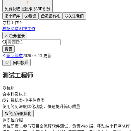
免费获取 鼠鼠求职VIP积分
小程序
反馈
邀请有礼
关注我们
寻找工作
校招简章
AI找工作
注册/登录
搜索
返回简章
2026-05-13 更新
网申投递
测试工程师
杭州
本科及以上
计算机类·电子信息类
使用简历深度优化功能，快速提升简历质量
简历深度优化
职位介绍
岗位职责 1.参与项目全流程软件测试，负责Web 端、移动端小程序