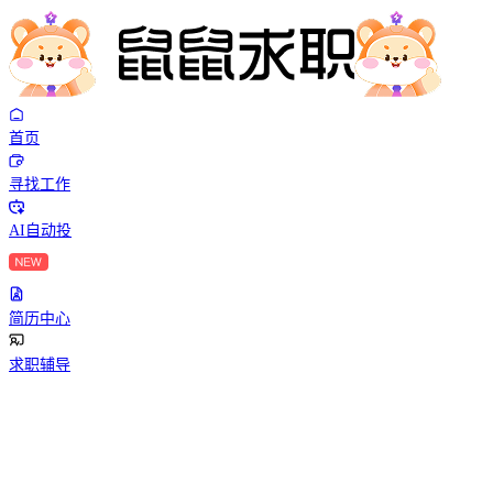
首页
寻找工作
AI自动投
简历中心
求职辅导