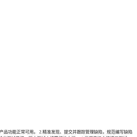
障产品功能正常可用。 2.精准发现、提交并跟踪管理缺陷，规范编写缺陷