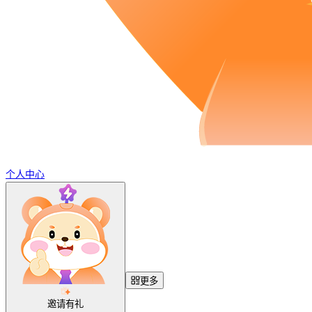
个人中心
更多
邀请有礼