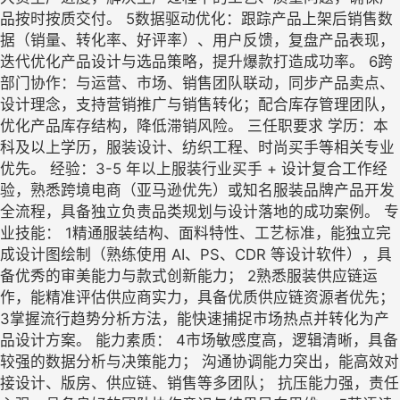
品按时按质交付。 5数据驱动优化：跟踪产品上架后销售数
据（销量、转化率、好评率）、用户反馈，复盘产品表现，
迭代优化产品设计与选品策略，提升爆款打造成功率。 6跨
部门协作：与运营、市场、销售团队联动，同步产品卖点、
设计理念，支持营销推广与销售转化；配合库存管理团队，
优化产品库存结构，降低滞销风险。 三任职要求 学历：本
科及以上学历，服装设计、纺织工程、时尚买手等相关专业
优先。 经验：3-5 年以上服装行业买手 + 设计复合工作经
验，熟悉跨境电商（亚马逊优先）或知名服装品牌产品开发
全流程，具备独立负责品类规划与设计落地的成功案例。 专
业技能： 1精通服装结构、面料特性、工艺标准，能独立完
成设计图绘制（熟练使用 AI、PS、CDR 等设计软件），具
备优秀的审美能力与款式创新能力； 2熟悉服装供应链运
作，能精准评估供应商实力，具备优质供应链资源者优先；
3掌握流行趋势分析方法，能快速捕捉市场热点并转化为产
品设计方案。 能力素质： 4市场敏感度高，逻辑清晰，具备
较强的数据分析与决策能力； 沟通协调能力突出，能高效对
接设计、版房、供应链、销售等多团队； 抗压能力强，责任