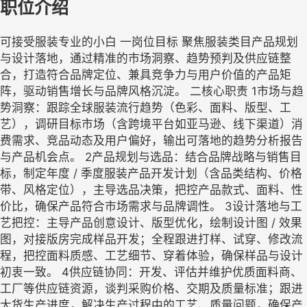
职位介绍
可接受服装专业的小白 一岗位目标 聚焦服装类目产品规划
与设计落地，通过精准的市场洞察、趋势预判及供应链整
合，打造符合品牌定位、兼具竞争力与用户价值的产品矩
阵，驱动销售增长与品牌风格沉淀。 二核心职责 1市场与趋
势洞察：跟踪全球服装流行趋势（色彩、面料、版型、工
艺），调研目标市场（含跨境平台如亚马逊、线下渠道）消
费需求、竞品动态及用户偏好，输出可落地的趋势分析报告
与产品机会点。 2产品规划与选品：结合品牌战略与销售目
标，制定年度 / 季度服装产品开发计划（含品类结构、价格
带、风格定位），主导选品决策，把控产品款式、面料、性
价比，确保产品符合市场需求与品牌调性。 3设计落地与工
艺把控：主导产品创意设计、版型优化，绘制设计图 / 效果
图，对接版房完成样品开发；全程跟进打样、试穿、修改流
程，把控面料质感、工艺细节、穿着体验，确保样品与设计
初衷一致。 4供应链协同：开发、评估并维护优质面料商、
工厂等供应链资源，谈判采购价格、交期及质量标准；跟进
大货生产进度，解决生产过程中的工艺、质量问题，确保产