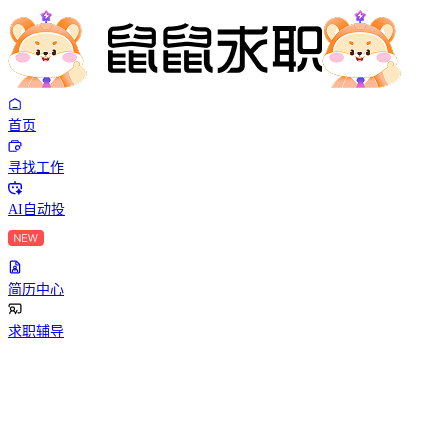
首页
寻找工作
AI自动投
简历中心
求职辅导