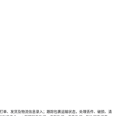
审核、打单、发货及物流信息录入；跟踪包裹运输状态，处理丢件、破损、清