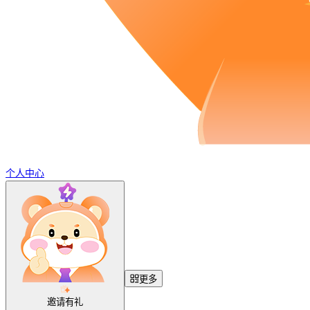
个人中心
更多
邀请有礼