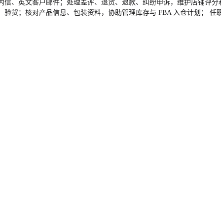
站内信、英文客户邮件；处理差评、退货、退款、纠纷申诉，维护店铺评分和
、验货；核对产品信息、包装资料，协助管理库存与 FBA 入仓计划； 任