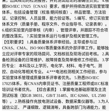
果，出具规范的检测报告，并对测试结论的准确性负责。 4.根
据ISO/IEC 17025（CNAS）要求，维护并持续改进实验室管理
体系，包括设备管理（校准/期间核查）、样品管理、方法验
证、记录控制、人员监督、能力验证等。 5.编写、修订实验室
体系文件（质量手册、程序文件、作业指导书、记录表单）。
6.组织实验室内部审核（内审）、管理评审，并跟踪不符合项
的整改落实。 7.实验室体系运行与维护及相关管理工作。
【任职要求】 1.具备质量体系评审经验。主导或参与过
CNAS、CMA、ISO 9001等质量体系的外部评审工作，能够独
立应对评审专家的现场提问、文档核验及现场试验考核。 2.具
备检测设备的日常维护、故障排查及简单维修工作经验。 3.学
历专业： 本科及以上学历，电化学、材料、电子电气、测
控、自动化等相关专业。 4.***电池检测相关工作经验，参与
实验室体系管理或质量体系评审者优先。 5.熟悉ISO/IEC
17025体系，有CNAS内审员证书、注册质量工程师或IEC标准
培训证书者优先。 【综合素质】 1.掌握电池基础原理及主流
测试标准（如GB 38031、GB/T 31485、IEC 62660、UL 2580
等）。 2.熟练操作充放电测试设备、数据采集仪器等。 3.为人
诚信公正、 严谨细致、逻辑清晰，具备跨部门沟通能力，能