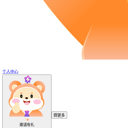
个人中心
更多
邀请有礼