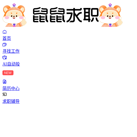
首页
寻找工作
AI自动投
简历中心
求职辅导