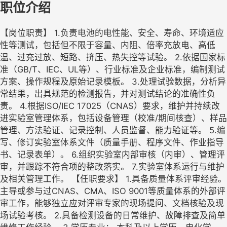
职位介绍
【岗位职责】 1.负责电池的电性能、安全、寿命、环境适应
性等测试，包括但不限于容量、内阻、倍率充放电、高低
温、过充过放、短路、挤压、热失控等试验。 2.依据国家标
准（GB/T、IEC、UL等）、行业标准及企业标准，编制测试
方案、操作规程及原始记录模板。 3.处理试验数据，分析异
常结果，出具规范的检测报告，并对测试结论的准确性负
责。 4.根据ISO/IEC 17025（CNAS）要求，维护并持续改
进实验室管理体系，包括设备管理（校准/期间核查）、样品
管理、方法验证、记录控制、人员监督、能力验证等。 5.编
写、修订实验室体系文件（质量手册、程序文件、作业指导
书、记录表单）。 6.组织实验室内部审核（内审）、管理评
审，并跟踪不符合项的整改落实。 7.实验室体系运行与维护
及相关管理工作。 【任职要求】 1.具备质量体系评审经验。
主导或参与过CNAS、CMA、ISO 9001等质量体系的外部评
审工作，能够独立应对评审专家的现场提问、文档核验及现
场试验考核。 2.具备检测设备的日常维护、故障排查及简单