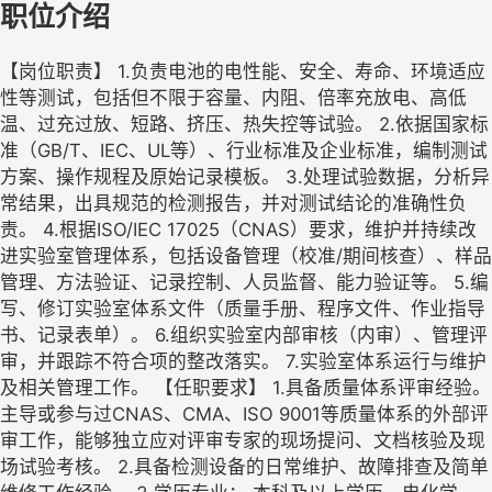
职位介绍
【岗位职责】 1.负责电池的电性能、安全、寿命、环境适应
性等测试，包括但不限于容量、内阻、倍率充放电、高低
温、过充过放、短路、挤压、热失控等试验。 2.依据国家标
准（GB/T、IEC、UL等）、行业标准及企业标准，编制测试
方案、操作规程及原始记录模板。 3.处理试验数据，分析异
常结果，出具规范的检测报告，并对测试结论的准确性负
责。 4.根据ISO/IEC 17025（CNAS）要求，维护并持续改
进实验室管理体系，包括设备管理（校准/期间核查）、样品
管理、方法验证、记录控制、人员监督、能力验证等。 5.编
写、修订实验室体系文件（质量手册、程序文件、作业指导
书、记录表单）。 6.组织实验室内部审核（内审）、管理评
审，并跟踪不符合项的整改落实。 7.实验室体系运行与维护
及相关管理工作。 【任职要求】 1.具备质量体系评审经验。
主导或参与过CNAS、CMA、ISO 9001等质量体系的外部评
审工作，能够独立应对评审专家的现场提问、文档核验及现
场试验考核。 2.具备检测设备的日常维护、故障排查及简单