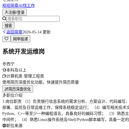
校招简章
AI找工作
注册/登录
搜索
返回简章
2026-05-14 更新
网申投递
系统开发运维岗
西宁
本科及以上
计算机类·管理工程类
使用简历深度优化功能，快速提升简历质量
简历深度优化
职位介绍
1.岗位职责 （1）负责银行信息系统的需求分析、方案设计、代码编写
部署、监控及日常运维工作，保障系统稳定运行； （4）编写相关技术文档
Python、C++等至少一种编程语言，具备良好的编码习惯； （3）熟悉主流开发框架（如
中间件； （4）熟悉Linux操作系统及Shell/Python脚本编写，具备一
职位来源