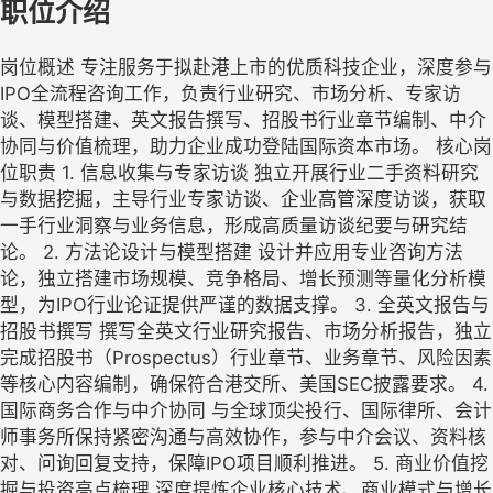
职位介绍
岗位概述 专注服务于拟赴港上市的优质科技企业，深度参与
IPO全流程咨询工作，负责行业研究、市场分析、专家访
谈、模型搭建、英文报告撰写、招股书行业章节编制、中介
协同与价值梳理，助力企业成功登陆国际资本市场。 核心岗
位职责 1. 信息收集与专家访谈 独立开展行业二手资料研究
与数据挖掘，主导行业专家访谈、企业高管深度访谈，获取
一手行业洞察与业务信息，形成高质量访谈纪要与研究结
论。 2. 方法论设计与模型搭建 设计并应用专业咨询方法
论，独立搭建市场规模、竞争格局、增长预测等量化分析模
型，为IPO行业论证提供严谨的数据支撑。 3. 全英文报告与
招股书撰写 撰写全英文行业研究报告、市场分析报告，独立
完成招股书（Prospectus）行业章节、业务章节、风险因素
等核心内容编制，确保符合港交所、美国SEC披露要求。 4.
国际商务合作与中介协同 与全球顶尖投行、国际律所、会计
师事务所保持紧密沟通与高效协作，参与中介会议、资料核
对、问询回复支持，保障IPO项目顺利推进。 5. 商业价值挖
掘与投资亮点梳理 深度提炼企业核心技术、商业模式与增长