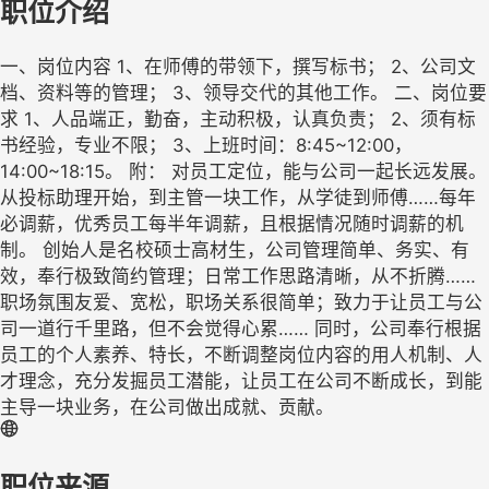
职位介绍
一、岗位内容 1、在师傅的带领下，撰写标书； 2、公司文
档、资料等的管理； 3、领导交代的其他工作。 二、岗位要
求 1、人品端正，勤奋，主动积极，认真负责； 2、须有标
书经验，专业不限； 3、上班时间：8:45~12:00，
14:00~18:15。 附： 对员工定位，能与公司一起长远发展。
从投标助理开始，到主管一块工作，从学徒到师傅……每年
必调薪，优秀员工每半年调薪，且根据情况随时调薪的机
制。 创始人是名校硕士高材生，公司管理简单、务实、有
效，奉行极致简约管理；日常工作思路清晰，从不折腾……
职场氛围友爱、宽松，职场关系很简单；致力于让员工与公
司一道行千里路，但不会觉得心累…… 同时，公司奉行根据
员工的个人素养、特长，不断调整岗位内容的用人机制、人
才理念，充分发掘员工潜能，让员工在公司不断成长，到能
主导一块业务，在公司做出成就、贡献。
职位来源