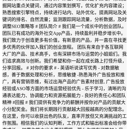
掘网站重点关键词，通过内容策划撰写，优化扩充内容建设；
熟悉搜索引擎特点，持续进行站内、站外优化，提高网站及关
键词的排名、自然流量；监测跟踪网站流量，分析数据，及时
调整SEO策略等 # 团队简介 # 我们是一个成长中的创业团队。
团队已有成功的海外社交App产品，持续盈利并稳步增长中。
我们致力于创造更多有价值，有新意的产品，并一直在寻找更
多优秀的伙伴加入我们的创业旅程。 团队有来自于各互联网
大厂的产品、技术高手，也有深耕市场与运营的小姐姐们。我
们追求高效与创新。我们希望和你一起在成长路上打怪升级，
分享回报。 # 对你的要求 # - 英语听说读写优秀 - 对数据敏
感，善于数据处理和分析，思维敏捷 -熟悉海外广告投放和推
广，具有营销思维，有过出海产品的广告素材创意, 广告投放
经验或ASO等方面的市场运营经验优先 - 乐于学习，清晰的沟
通表达能力、协调能力和资源拓展能力 - 良好的责任心和团队
精神 #回报 # 我们提供有竞争力的薪酬并按你对产品的贡献大
小分配奖金。我们将长期践行贡献越大回报越高的分配理念。
在这里，你可以收获出色的队友，直率开放但又充满挑战的工
作氛围。相信我们的认知判断，工作方式和输出标准会给你带