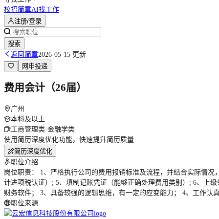
校招简章
AI找工作
注册/登录
搜索
返回简章
2026-05-15 更新
网申投递
费用会计（26届）
广州
本科及以上
工商管理类·金融学类
使用简历深度优化功能，快速提升简历质量
简历深度优化
职位介绍
岗位职责： 1、严格执行公司的费用报销标准及流程，并结合实际情况，
计进项税认证）; 5、填制记账凭证（能够正确处理费用类别）; 6、上
财务软件； 3、具备较强的逻辑思维，有一定的应变能力； 4、工作认
职位来源