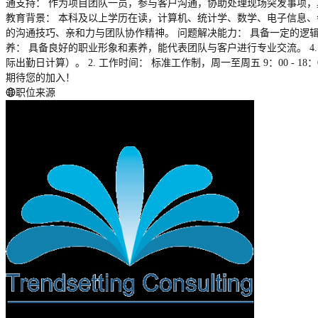
通支持： 作为项目团队一员，参与客户沟通，协助处理现场突发事项，具
教育背景： 本科及以上学历在读，计算机、统计学、数学、电子信息、会
的沟通技巧、亲和力与团队协作精神。 问题解决能力： 具备一定的逻辑
养： 具备良好的职业形象和素养，能代表团队与客户进行专业交流。 4. 时
际出勤日计算）。 2. 工作时间： 标准工作制，周一至周五 9：00 - 
期待您的加入！
职位来源