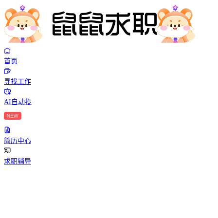
首页
寻找工作
AI自动投
简历中心
求职辅导