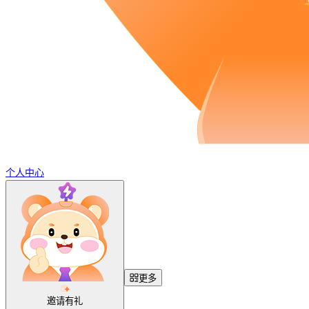
个人中心
更多
邀请有礼