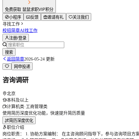
免费获取 鼠鼠求职VIP积分
小程序
反馈
邀请有礼
关注我们
寻找工作
校招简章
AI找工作
注册/登录
搜索
返回简章
2026-05-24 更新
网申投递
咨询调研
北京
本科及以上
计算机类·工商管理类
使用简历深度优化功能，快速提升简历质量
简历深度优化
职位介绍
岗位职责： 1. 协助方案编制： 在主咨询顾问指导下，参与咨询项目方