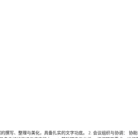
案的撰写、整理与美化，具备扎实的文字功底。 2. 会议组织与协调： 协