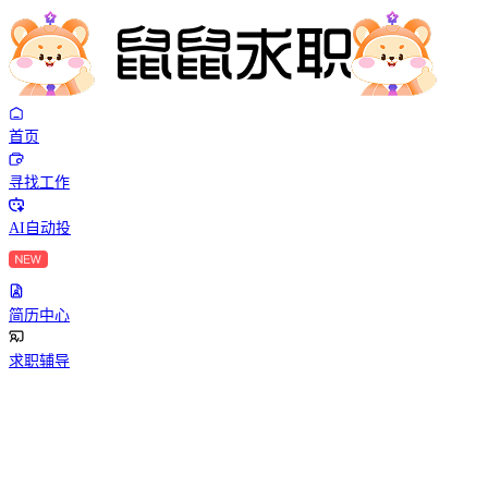
首页
寻找工作
AI自动投
简历中心
求职辅导