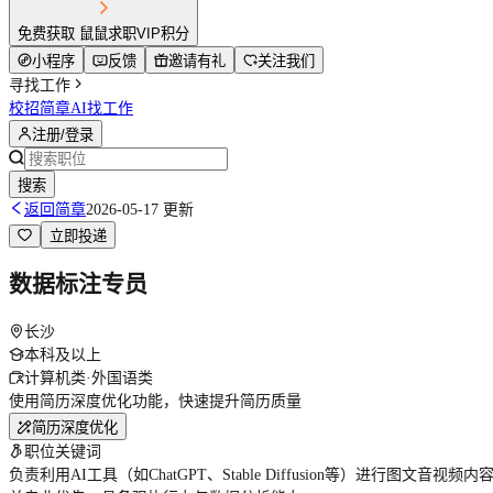
免费获取 鼠鼠求职VIP积分
小程序
反馈
邀请有礼
关注我们
寻找工作
校招简章
AI找工作
注册/登录
搜索
返回简章
2026-05-17 更新
立即投递
数据标注专员
长沙
本科及以上
计算机类·外国语类
使用简历深度优化功能，快速提升简历质量
简历深度优化
职位关键词
负责利用AI工具（如ChatGPT、Stable Diffusion等