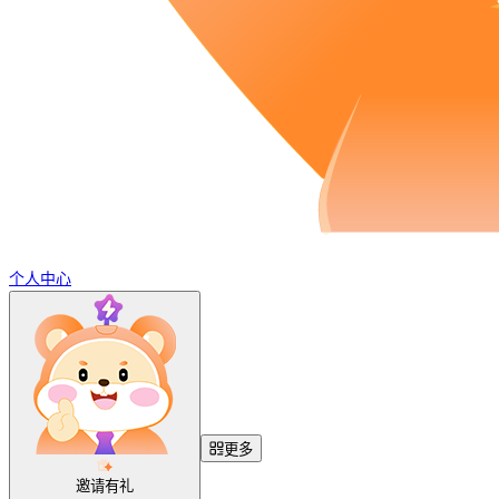
个人中心
更多
邀请有礼