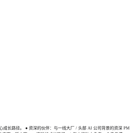
径。 ● 资深的伙伴：与一线大厂 / 头部 AI 公司背景的资深 PM