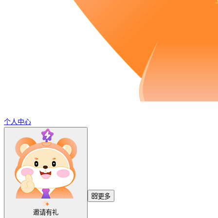
个人中心
更多
邀请有礼