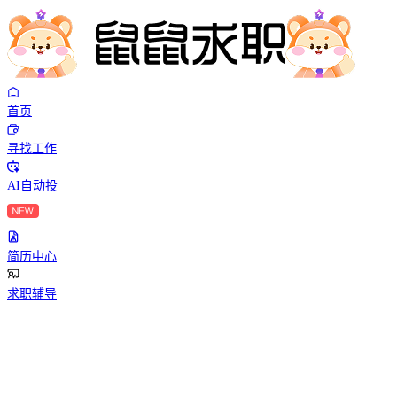
首页
寻找工作
AI自动投
简历中心
求职辅导