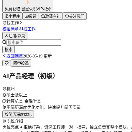
免费获取 鼠鼠求职VIP积分
小程序
反馈
邀请有礼
关注我们
寻找工作
校招简章
AI找工作
注册/登录
搜索
返回简章
2026-05-19 更新
网申投递
AI产品经理（初级）
杭州
硕士及以上
计算机类·金融学类
使用简历深度优化功能，快速提升简历质量
简历深度优化
职位介绍
岗位亮点 ● 拒绝打杂：资深工程师一对一指导，独立负责完整小模块，从