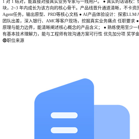
1 对 1 结对，能直接对接真实业务专家与一线用户。 ● 真实的话语
块，2~3 年内成长为该方向的核心骨干。产品线晋升通道清晰，不卡资历
Agent任务，输出原型、PRD等核心文档 ● AI产品体验设计：探索L
团队出差，深入银行、AMC等客户现场，挖掘真实业务痛点 任职要求 ● 2
原理与能力边界，能清晰阐述核心概念的产品含义； ● 熟练使用至少一种A
有基本技术理解力，能与工程师有效沟通方案可行性 优先加分项 奖学金荣
职位来源