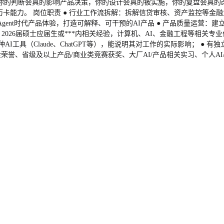
权：你的判断会真的影响产品决策，你的设计会真的被实施，你的复盘会真的
卡能力。 岗位职责 ● 行业工作流拆解：拆解信贷审核、资产监控等金融业务
LM/Agent时代产品体验，打造可解释、可干预的AI产品 ● 产品质量运营
026届硕士应届生或***内相关经验，计算机、AI、金融工程等相关专业优先
I工具（Claude、ChatGPT等），能说明其对工作的实际影响； ●
誉、省级及以上产品/商业类竞赛获奖、大厂AI/产品相关实习、个人AI/