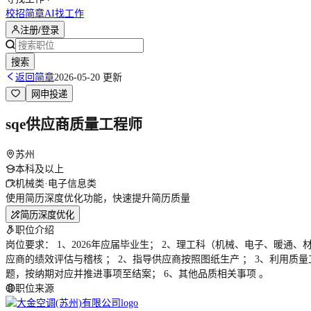
校招简章
AI找工作
注册/登录
搜索
返回简章
2026-05-20 更新
网申投递
sqe供应商质量工程师
苏州
本科及以上
机械类·电子信息类
使用简历深度优化功能，快速提升简历质量
简历深度优化
职位介绍
岗位要求： 1、2026年应届毕业生； 2、理工科（机械、电子、暖通、
应商的绩效评估与稽核 ； 2、指导供应商按照图纸生产 ； 3、利用
题，按纳期对应并推进事项至结案； 6、其他品质相关事项 。
职位来源