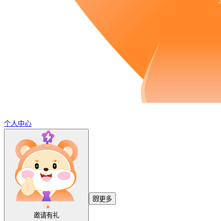
个人中心
更多
邀请有礼