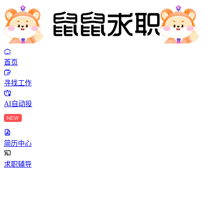
首页
寻找工作
AI自动投
简历中心
求职辅导