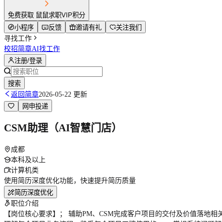
免费获取 鼠鼠求职VIP积分
小程序
反馈
邀请有礼
关注我们
寻找工作
校招简章
AI找工作
注册/登录
搜索
返回简章
2026-05-22 更新
网申投递
CSM助理（AI智慧门店）
成都
本科及以上
计算机类
使用简历深度优化功能，快速提升简历质量
简历深度优化
职位介绍
【岗位核心要求】； 辅助PM、CSM完成客户项目的交付及价值落地相