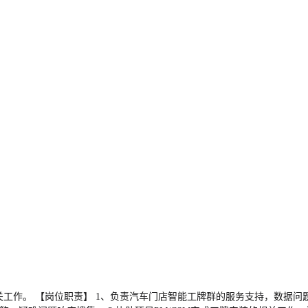
关工作。 【岗位职责】 1、负责汽车门店智能工牌群的服务支持，数据问