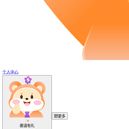
个人中心
更多
邀请有礼