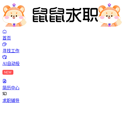
首页
寻找工作
AI自动投
简历中心
求职辅导