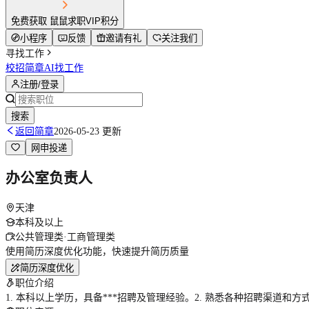
免费获取 鼠鼠求职VIP积分
小程序
反馈
邀请有礼
关注我们
寻找工作
校招简章
AI找工作
注册/登录
搜索
返回简章
2026-05-23 更新
网申投递
办公室负责人
天津
本科及以上
公共管理类·工商管理类
使用简历深度优化功能，快速提升简历质量
简历深度优化
职位介绍
1. 本科以上学历，具备***招聘及管理经验。2. 熟悉各种招聘渠