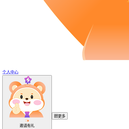
个人中心
更多
邀请有礼