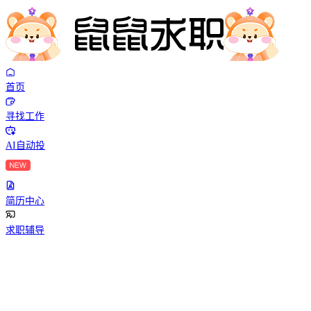
首页
寻找工作
AI自动投
简历中心
求职辅导