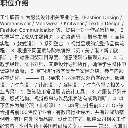
职位介绍
工作职责 1. 为服装设计相关专业学生（Fashion Design /
Womenswear / Menswear / Knitwear / Textile Design /
Fashion Communication 等）提供一对一作品集指导； 2.
指导学生完成从主题研究 → 趋势调研 → 概念发展 → 面料
实验 → 款式设计 → 系列整合 → 视觉呈现的完整作品集流
程； 3. 根据不同国家与院校偏好（英 / 美 / 港 / 新 / 欧
陆），针对性调整项目深度、创意逻辑与呈现方式； 4. 与
教学经理、文书老师、其他设计导师协作，确保学生整体申
请路径清晰； 5. 定期进行教学复盘与案例总结，参与内部
教学优化。 ⸻ 任职要求 1. 必须有海外留学经历，服装
设计 / 时尚设计 / 针织设计 / 面料设计 / 时尚传播 / 相关专
业背景； 2. 熟练使用常见服装设计工具； 3. 对服装系列开
发、版式结构、视觉叙事与作品集表达有成熟判断； 4. 以
下条件为加分项（非必须）： · QS专业排名前50 or QS综
合排名前100院校毕业者 · 有教培行业经历，并有过成功案
例者 · 有国内外时尚品牌、设计工作室、服装公司相关工作
经验者 · 本科就读于英国时尚相关专业 ⸻ 兼职、大兼职