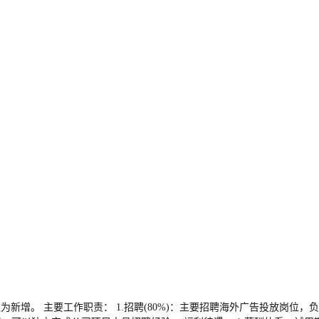
新增。 主要工作职责： 1.招聘(80%)：主要招聘海外广告投放岗位，负