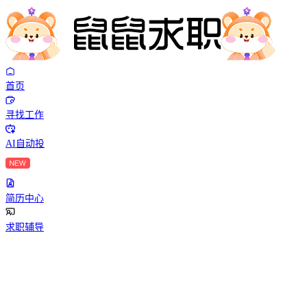
首页
寻找工作
AI自动投
简历中心
求职辅导