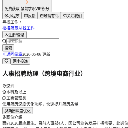
免费获取 鼠鼠求职VIP积分
小程序
反馈
邀请有礼
关注我们
寻找工作
校招简章
AI找工作
注册/登录
搜索
返回简章
2026-06-06 更新
网申投递
人事招聘助理（跨境电商行业）
深圳
本科及以上
工商管理类
使用简历深度优化功能，快速提升简历质量
简历深度优化
职位介绍
面向2026届应届生。目前人事部4人，因公司业务发展扩招需要，此岗位为