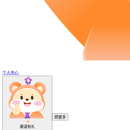
个人中心
更多
邀请有礼