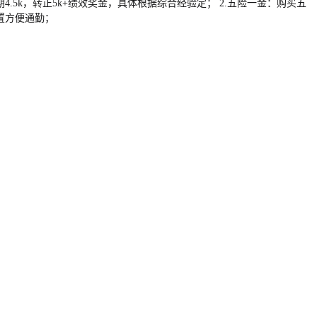
.5k，转正5k+绩效奖金，具体根据综合经验定； 2.五险一金：购买五
位置方便通勤；