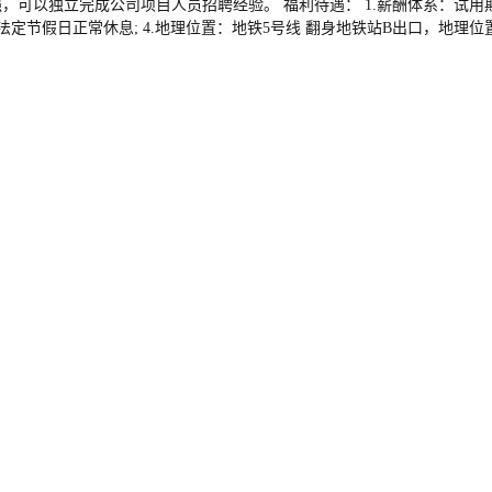
，可以独立完成公司项目人员招聘经验。 福利待遇： 1.薪酬体系：试用期4
它法定节假日正常休息; 4.地理位置：地铁5号线 翻身地铁站B出口，地理