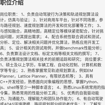
职位介绍
岗位职责： 1、负责自动驾驶行为决策和轨迹规划算法设
计，仿真与验证； 2、针对商用车平台，针对不同场景，参
与路径规划、速度规划算法的开发和优化部署等工作； 3、
与感知融合，高精地图，高精定位等模块紧密配合，针对挑
战问题，对其提出需求； 4、配合系统性联合调试和测试，
分析、定位、解决相关问题并优化算法，熟练应用开发工
具； 5、设计相关的测试用例，并做benchmark性能分析；
6、负责算法设计文档、标定文档等相关文档的撰写； 7、
负责决策规划算法相关技术的前期追踪和研究； 岗位要求：
1、硕士及以上学历，车辆工程、自动化控制、计算机和数
学等专业； 2、熟练掌握常见轨迹规划算法，例如EM
Planner，Lattice Planner，有限状态机等； 3、具有
C++开发经验，熟悉面向对象编程的思想，掌握Python、
js、shell等至少一种脚本语言； 4、熟悉Linux系统常用的指
令集，熟悉常用的性能分析工具； 5、优秀的自我驱动能
力、沟通能力、理解能力和团队协作能力； 6、有自动驾驶
或ADAS环境建模、路径规划部分经验者优先； 7、了解车