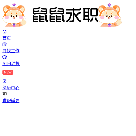
首页
寻找工作
AI自动投
简历中心
求职辅导