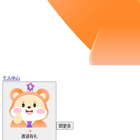
个人中心
更多
邀请有礼