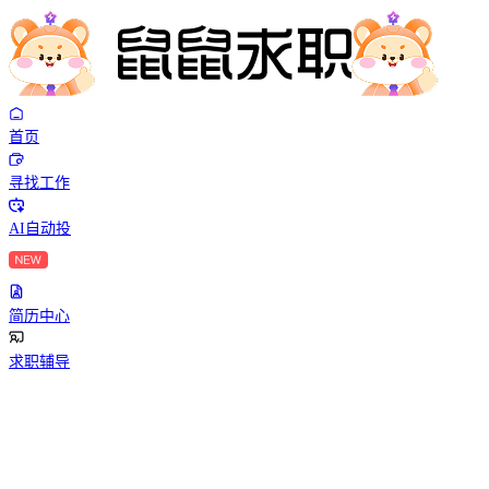
首页
寻找工作
AI自动投
简历中心
求职辅导