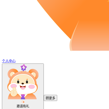
个人中心
更多
邀请有礼