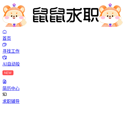
首页
寻找工作
AI自动投
简历中心
求职辅导