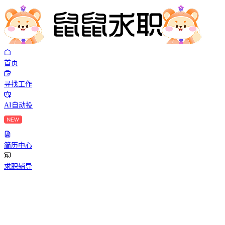
首页
寻找工作
AI自动投
简历中心
求职辅导