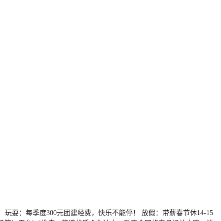
 玩耍：每季度300元团建经费，快乐不能停！ 放假：带薪春节休14-15