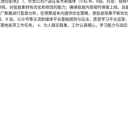
【岗位职责】 1、负责公司产品在各大新媒体（小红书、B站、抖音、视频
审核，对投放素材有优化和修改的能力；确保投放内容按时保值上线，且能
对推广数据进行复盘分析，在预算成本内提供优化策略，使投放效果不断优化
音、B 站、公众号等主流新媒体平台基础规则与玩法，愿意学习平台运
落地各项工作任务。 4、为人踏实稳重，工作认真细心，学习能力与适应