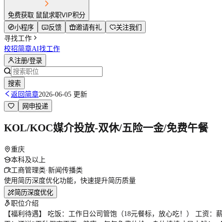
免费获取 鼠鼠求职VIP积分
小程序
反馈
邀请有礼
关注我们
寻找工作
校招简章
AI找工作
注册/登录
搜索
返回简章
2026-06-05 更新
网申投递
KOL/KOC媒介投放-双休/五险一金/免费午餐
重庆
本科及以上
工商管理类·新闻传播类
使用简历深度优化功能，快速提升简历质量
简历深度优化
职位介绍
【福利待遇】 吃饭：工作日公司管饱（18元餐标，放心吃！） 工资：薪资