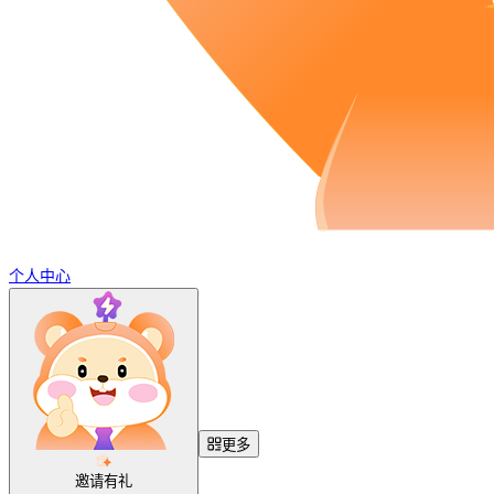
个人中心
更多
邀请有礼