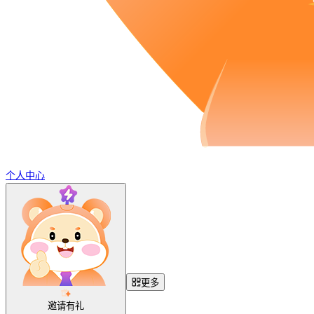
个人中心
更多
邀请有礼