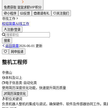
免费获取 鼠鼠求职VIP积分
小程序
反馈
邀请有礼
关注我们
寻找工作
校招简章
AI找工作
注册/登录
搜索
返回简章
2026-06-01 更新
网申投递
整机工程师
佛山
本科及以上
电子信息类·自动化类
使用简历深度优化功能，快速提升简历质量
简历深度优化
职位关键词
负责机器人整机的集成与调试，确保硬件、软件及传感器协同工作。需