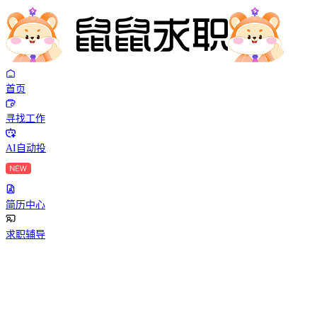
首页
寻找工作
AI自动投
简历中心
求职辅导