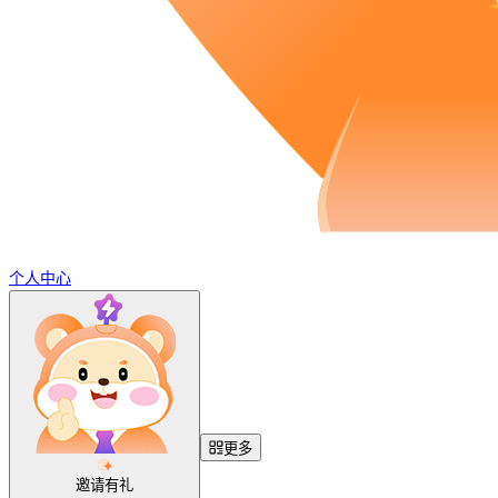
个人中心
更多
邀请有礼