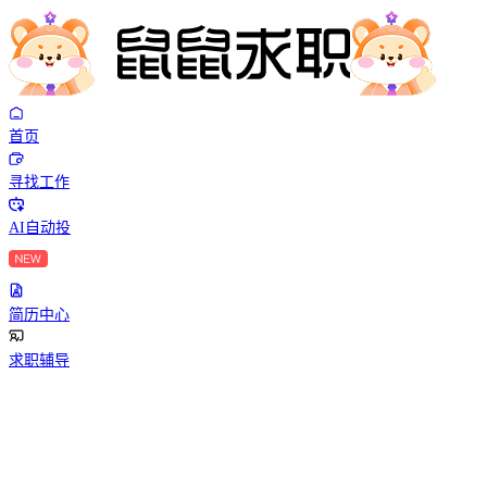
首页
寻找工作
AI自动投
简历中心
求职辅导