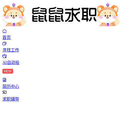
首页
寻找工作
AI自动投
简历中心
求职辅导