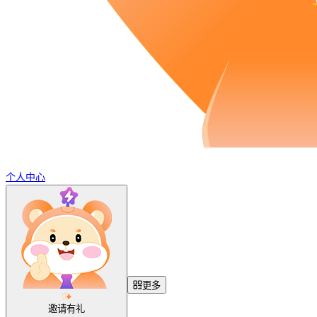
个人中心
更多
邀请有礼