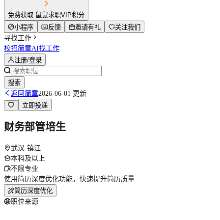
免费获取 鼠鼠求职VIP积分
小程序
反馈
邀请有礼
关注我们
寻找工作
校招简章
AI找工作
注册/登录
搜索
返回简章
2026-06-01 更新
立即投递
财务部管培生
武汉·镇江
本科及以上
不限专业
使用简历深度优化功能，快速提升简历质量
简历深度优化
职位来源