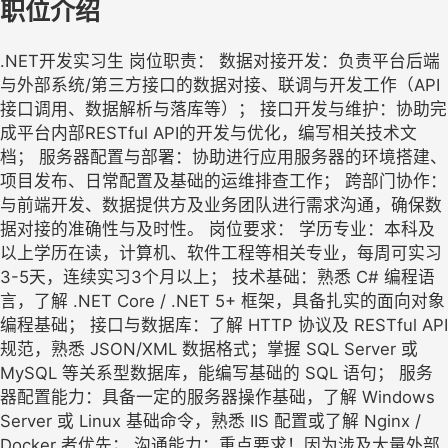
职位介绍
.NET开发实习生 岗位职责： 数据对接开发：负责平台后端
与外部系统/第三方接口的数据对接、联调与开发工作（API
接口调用、数据解析与落库等）； 接口开发与维护：协助完
成平台内部RESTful API的开发与优化，编写相关技术文
档； 服务器配置与部署：协助进行应用服务器的环境搭建、
项目发布、日常配置及基础的运维排查工作； 跨部门协作：
与前端开发、数据提供方及业务团队进行需求沟通，确保数
据对接的准确性与及时性。 岗位要求： 学历专业：本科及
以上学历在读，计算机、软件工程等相关专业，每周可实习
3-5天，连续实习3个月以上； 技术基础：熟悉 C# 编程语
言，了解 .NET Core / .NET 5+ 框架，具备扎实的面向对象
编程基础； 接口与数据库：了解 HTTP 协议及 RESTful API
规范，熟悉 JSON/XML 数据格式；掌握 SQL Server 或
MySQL 等关系型数据库，能编写基础的 SQL 语句； 服务
器配置能力：具备一定的服务器操作基础，了解 Windows
Server 或 Linux 基础命令，熟悉 IIS 配置或了解 Nginx /
Docker 者优先； 沟通能力：重点要求！因为涉及大量外部