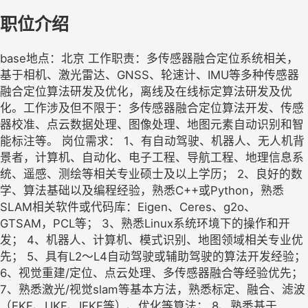
职位介绍
base地点：北京 工作职责：多传感器融合定位系统相关，
基于相机、激光雷达、GNSS、轮速计、IMU等多种传感器
融合定位算法研发及优化，离线及在线标定算法研发及优
化。工作涉及但不限于：多传感器融合定位算法开发、传感
器校准、点云数据处理、图像处理、地图元素自动识别和智
能标注等。 岗位需求： 1、有自动驾驶、机器人、无人机背
景者，计算机、自动化、电子工程、导航工程、地理信息系
统、遥感、测绘等相关专业硕士及以上学历； 2、良好的数
学、算法基础以及编程经验，熟悉C++或Python，熟悉
SLAM相关软件或代码库：Eigen、Ceres、g2o、
GTSAM，PCL等； 3、熟悉Linux系统环境下的操作和开
发； 4、机器人、计算机、模式识别、地图领域相关专业优
先； 5、具有L2～L4自动驾驶或辅助驾驶的算法开发经验；
6、视觉重建/定位、点云处理、多传感器融合等经验优先；
7、熟悉激光/视觉slam等基本方法，熟悉标定、融合、滤波
（EKF、UKF、IEKF等）、优化等算法； 8、熟悉基于