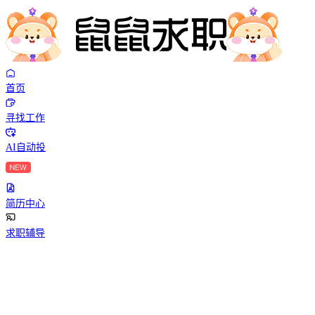
首页
寻找工作
AI自动投
简历中心
求职辅导