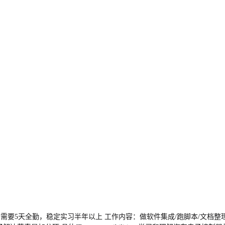
ay 需要5天全勤，稳定实习半年以上 工作内容：做软件集成/跑脚本/文档整