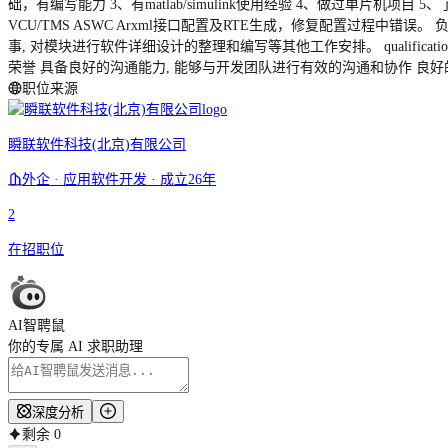
础，有编写能力 3、有matlab/simulink使用经验 4、做过单片机项目 5、
VCU/TMS ASWC Arxml接口配置及RTE生成，修复配置过程中错误
事, 对模块进行软件详细设计的整理和编写等其他工作安排。 qualifica
荣誉 具备良好的沟通能力, 能够与开发团队进行有效的沟通和协作 良好
职位来源
瞬联软件科技(北京)有限公司
外企 · 应用软件开发 · 成立26年
2
在招职位
AI智聘鼠
你的专属 AI 求职助理
深度分析
剩余
0