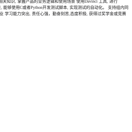
控制器相关知识, 掌握产品的业务逻辑和使用场景 使用Davinci 工具, 进行
景, 能够使用C或者Python开发测试脚本, 实现测试的自动化。 支持组内同
相关专业 学习能力突出, 责任心强，勤奋刻苦,态度积极, 获得过奖学金或竞赛