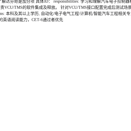
了解达芬奇是加分项 具体JD： responsibilities: 学习和理解汽车电子
。 负责VCU/TMS的软件集成及释放。 针对VCU/TMS接口配置完成后测试场
tions: 本科及其以上学历, 自动化/电子电气工程/计算机/智能汽车工程
的英语阅读能力，CET-6通过者优先