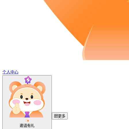
个人中心
更多
邀请有礼