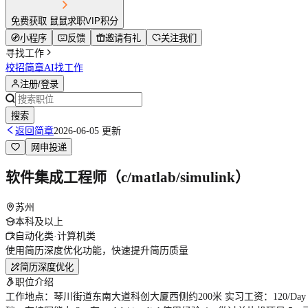
免费获取 鼠鼠求职VIP积分
小程序
反馈
邀请有礼
关注我们
寻找工作
校招简章
AI找工作
注册/登录
搜索
返回简章
2026-06-05 更新
网申投递
软件集成工程师（c/matlab/simulink）
苏州
本科及以上
自动化类·计算机类
使用简历深度优化功能，快速提升简历质量
简历深度优化
职位介绍
工作地点：琴川街道东南大道科创大厦西侧约200米 实习工资：120/D