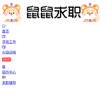
首页
寻找工作
AI自动投
简历中心
求职辅导