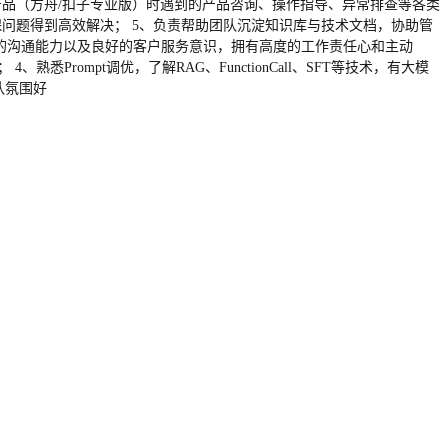
产品（方舟/扣子专业版）时遇到的产品咨询、操作指导、异常排查等各类
保问题得到高效解决； 5、负责帮助团队沉淀知识库与技术文档，协助管
出色的沟通能力以及良好的客户服务意识，拥有高度的工作责任心和主动
熟悉Prompt调优，了解RAG、FunctionCall、SFT等技术，有大模
队氛围好