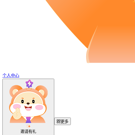
个人中心
更多
邀请有礼