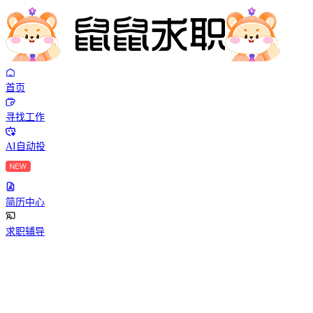
首页
寻找工作
AI自动投
简历中心
求职辅导