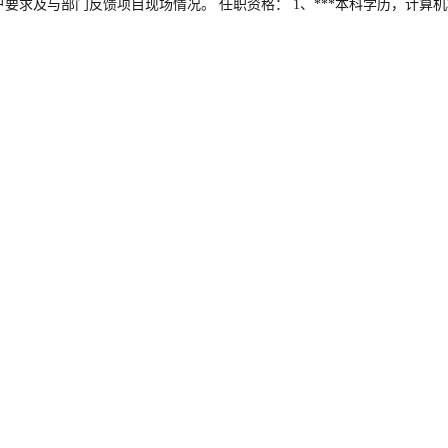
求及与部门反馈项目现场情况。 任职资格： 1、***本科学历，计算机相