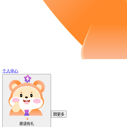
个人中心
更多
邀请有礼