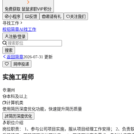
免费获取 鼠鼠求职VIP积分
小程序
反馈
邀请有礼
关注我们
寻找工作
校招简章
AI找工作
注册/登录
搜索
返回简章
2026-07-31 更新
网申投递
实施工程师
潮州
本科及以上
计算机类
使用简历深度优化功能，快速提升简历质量
简历深度优化
职位介绍
岗位职责： 1、参与公司项目实施，服从项目经理工作安排； 2、负