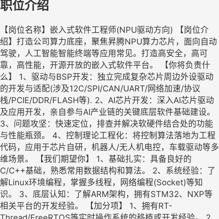
职位介绍
【岗位名称】嵌入式软件工程师(NPU驱动方向) 【岗位介
绍】打造公司算力底座，聚焦昇腾NPU算力芯片，面向自动
驾驶，人工智能智能终端等应用常见。打造高安全，高可
靠，高性能，开源开放的嵌入式软件平台。 【你将负责什
么】 1、驱动与BSP开发：独立完成复杂芯片周边外设驱动
的开发与适配(涉及12C/SPI/CAN/UART/网络加速/协议
栈/PCIE/DDR/FLASH等). 2、AI芯片开发：深入AI芯片驱动
及应用开发，亲自参与AI产业链的关键底层软件基础建设。
3、问题攻坚：快速定位，排查并解决软硬件结合处的功能
与性能瓶颈。 4、控制理论工程化：将控制算法落地为工程
代码，应用于芯片自研，机器人/无人机电控，车载驱动等多
维场景。 【我们期望你】 1、基础扎实：具备良好的
C/C++基础，熟悉常用数据结构和算法。 2、系统经验：了
解Linux环境编程，掌握多线程，网络编程(Socket)等知
识。 3、底层认知：了解ARM架构，拥有STM32、NXP等
相关平台的开发经验。 【加分项】 1、拥有RT-
Thread/FreeRTOS等实时操作系统的移植或开发经验。 2、