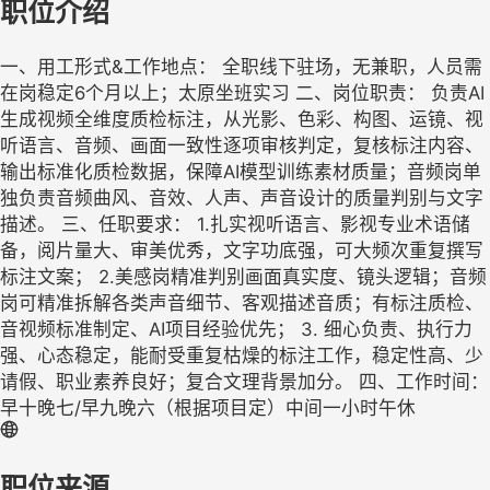
职位介绍
一、用工形式&工作地点： 全职线下驻场，无兼职，人员需
在岗稳定6个月以上；太原坐班实习 二、岗位职责： 负责AI
生成视频全维度质检标注，从光影、色彩、构图、运镜、视
听语言、音频、画面一致性逐项审核判定，复核标注内容、
输出标准化质检数据，保障AI模型训练素材质量；音频岗单
独负责音频曲风、音效、人声、声音设计的质量判别与文字
描述。 三、任职要求： 1.扎实视听语言、影视专业术语储
备，阅片量大、审美优秀，文字功底强，可大频次重复撰写
标注文案； 2.美感岗精准判别画面真实度、镜头逻辑；音频
岗可精准拆解各类声音细节、客观描述音质；有标注质检、
音视频标准制定、AI项目经验优先； 3. 细心负责、执行力
强、心态稳定，能耐受重复枯燥的标注工作，稳定性高、少
请假、职业素养良好；复合文理背景加分。 四、工作时间：
早十晚七/早九晚六（根据项目定）中间一小时午休
职位来源