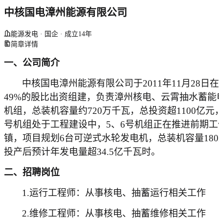
中核国电漳州能源有限公司
能源发电 · 国企 · 成立14年
简章详情
一、公司简介
中核国电漳州能源有限公司于
2011年11月
49%的股比出资组建，负责漳州核电、云霄抽水蓄
机组，总装机容量约
720万千瓦，总
投资超
1100亿
元
号
机组
处于工程建设中，
5、6号
机组正在推进前期工
镇，项目规划6台可逆式水轮发电机，总装机容量180
投产后预计年发电量超
34.5亿千瓦时。
二、招聘岗位
1.运行工程师：从事核电、抽蓄运行相关工作
2.维修工程师：从事核电、抽蓄维修相关工作