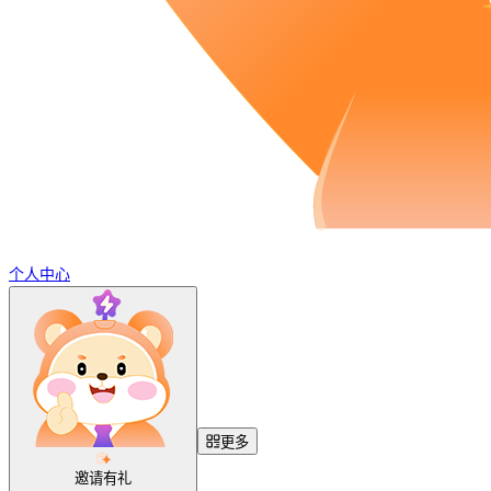
个人中心
更多
邀请有礼