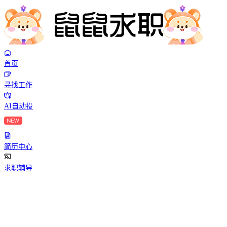
首页
寻找工作
AI自动投
简历中心
求职辅导