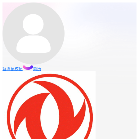
智聘鼠
校招
简历