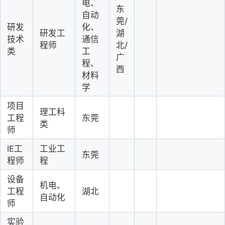
电、
东
自动
莞/
研发
化、
研发工
湖
技术
通信
程师
北/
类
工
广
程、
西
材料
学
项目
理工科
工程
东莞
类
师
IE工
工业工
东莞
程师
程
设备
机电、
工程
湖北
自动化
师
实验