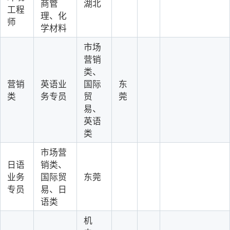
商管
湖北
工程
理、化
师
学材料
市场
营销
类、
营销
英语业
国际
东
类
务专员
贸
莞
易、
英语
类
市场营
日语
销类、
业务
国际贸
东莞
专员
易、日
语类
机