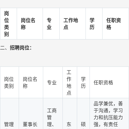
岗
位
岗位名
专
工作地
学
任职资
类
称
业
点
历
格
别
二、
招聘岗位：
工
岗位
岗位名
作
学
专业
任职资格
类别
称
地
历
点
品学兼优，善
工商
于沟通，学习
管
力和抗压能力
管理
董事长
理、
东
硕
强，有责任