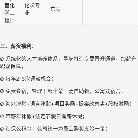
室化
化学专
东莞
学工
业
程师
三、薪资福利：
Ø 系统化的人才培养体系，量身打造专属晋升通道，加薪升
职双保障；
Ø 每年2-3次调薪机会；
Ø 免费食宿，管理干部十菜一汤自助餐，公寓式宿舍；
Ø 海外津贴+语言津贴+项目奖励+提案改善奖+股权激励；
Ø 带薪年休假+法定节假日有薪休假；
Ø 社保公积金：公司统一为员工购买五险一金；