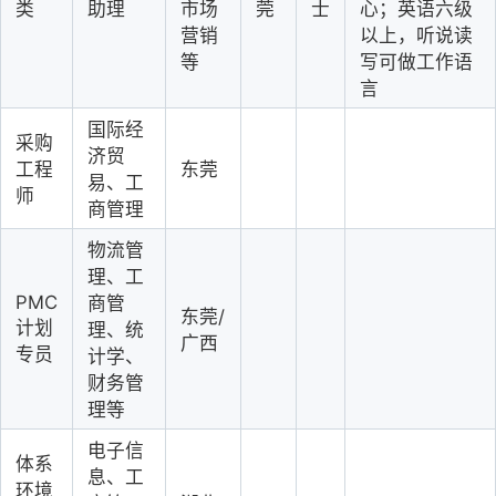
类
助理
市场
莞
士
心；英语六级
营销
以上，听说读
等
写可做工作语
言
国际经
采购
济贸
工程
东莞
易、工
师
商管理
物流管
理、工
PMC
商管
东莞/
计划
理、统
广西
专员
计学、
财务管
理等
电子信
体系
息、工
环境