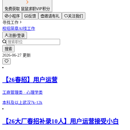
免费获取 鼠鼠求职VIP积分
小程序
反馈
邀请有礼
关注我们
寻找工作
校招简章
AI找工作
注册/登录
搜索
2026-06-27 更新
【26春招】用户运营
工商管理类 · 心理学类
本科及以上
武汉
7k-12k
【26大厂春招补录10人】用户运营接受小白