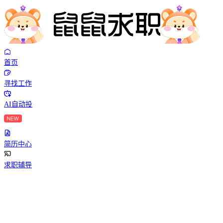
首页
寻找工作
AI自动投
简历中心
求职辅导