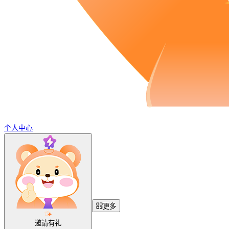
个人中心
更多
邀请有礼