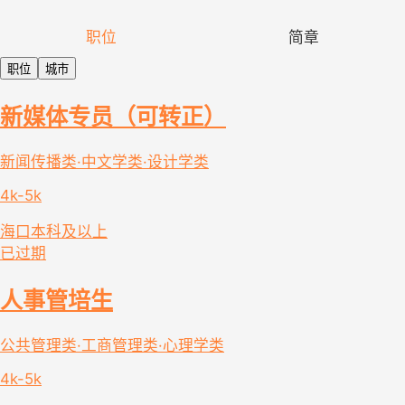
职位
简章
职位
城市
新媒体专员（可转正）
新闻传播类·中文学类·设计学类
4k-5k
海口
本科及以上
已过期
人事管培生
公共管理类·工商管理类·心理学类
4k-5k