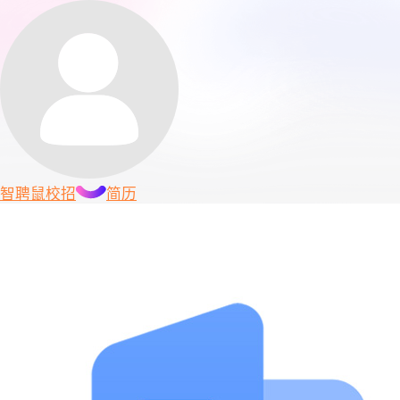
智聘鼠
校招
简历